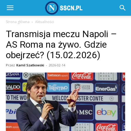
SSC
Strona główna
Aktualności
Transmisja meczu Napoli –
Napoli
AS Roma na żywo. Gdzie
obejrzeć? (15.02.2026)
–
Przez
Kamil Szatkowski
-
2026-02-14
SSCN.pl