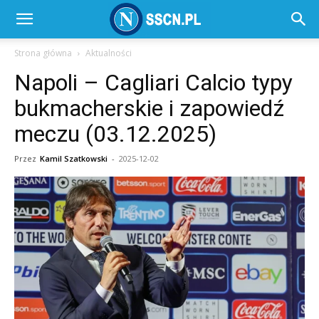
SSC
Strona główna
Aktualności
Napoli – Cagliari Calcio typy
Napoli
bukmacherskie i zapowiedź
meczu (03.12.2025)
–
Przez
Kamil Szatkowski
-
2025-12-02
SSCN.pl