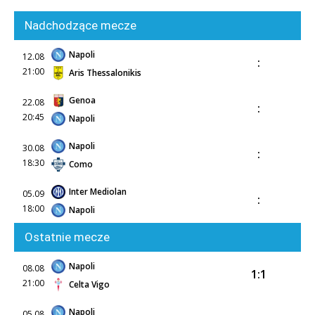
Nadchodzące mecze
Napoli
12.08
:
21:00
Aris Thessalonikis
Genoa
22.08
:
20:45
Napoli
Napoli
30.08
:
18:30
Como
Inter Mediolan
05.09
:
18:00
Napoli
Ostatnie mecze
Napoli
08.08
1:1
21:00
Celta Vigo
Napoli
05.08