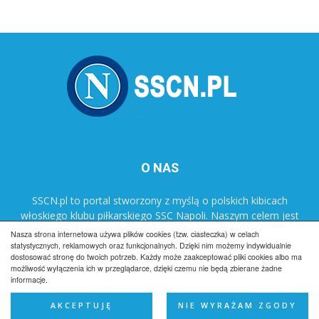
O NAS
SSCN.pl to portal stworzony z myślą o polskich kibicach
włoskiego klubu piłkarskiego SSC Napoli. Naszym celem jest
popularyzacja klubu w Polsce oraz dostarczanie najnowszych
Nasza strona internetowa używa plików cookies (tzw. ciasteczka) w celach
informacji dotyczących zespołu Azzurrich.
statystycznych, reklamowych oraz funkcjonalnych. Dzięki nim możemy indywidualnie
dostosować stronę do twoich potrzeb. Każdy może zaakceptować pliki cookies albo ma
możliwość wyłączenia ich w przeglądarce, dzięki czemu nie będą zbierane żadne
informacje.
Regulamin
Reklama
Polityka prywatności
Kontakt
AKCEPTUJĘ
NIE WYRAŻAM ZGODY
© SSCN.pl 2012-2025 All Rights Reserved.