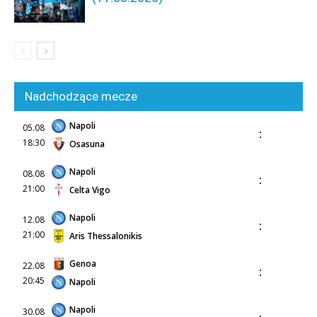
Nadchodzące mecze
Napoli
05.08
:
18:30
Osasuna
Napoli
08.08
:
21:00
Celta Vigo
Napoli
12.08
:
21:00
Aris Thessalonikis
Genoa
22.08
:
20:45
Napoli
Napoli
30.08