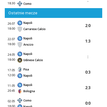
:
18:30
Como
Ostatnie mecze
Napoli
26.07
2:0
18:00
Carrarese Calcio
Napoli
22.07
1:3
18:00
Arezzo
Napoli
24.05
:
18:00
Udinese Calcio
Pisa
17.05
0:3
12:00
Napoli
Napoli
11.05
2:3
20:45
Bologna
Como
02.05
0:0
18:00
Napoli