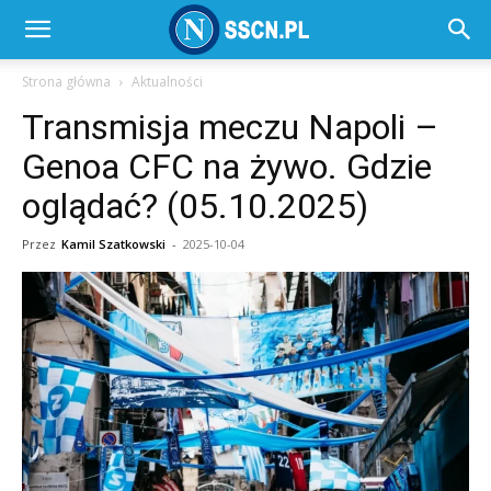
SSC
Strona główna
Aktualności
Transmisja meczu Napoli –
Napoli
Genoa CFC na żywo. Gdzie
oglądać? (05.10.2025)
–
Przez
Kamil Szatkowski
-
2025-10-04
SSCN.pl