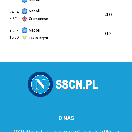
Napoli
24.04
4:0
20:45
Cremonese
Napoli
18.04
0:2
18:00
Lazio Rzym
O NAS
SSCN.pl to portal stworzony z myślą o polskich kibicach