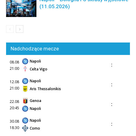
(11.05.2026)
Nadchodzące mecze
Napoli
08.08
:
21:00
Celta Vigo
Napoli
12.08
:
21:00
Aris Thessalonikis
Genoa
22.08
:
20:45
Napoli
Napoli
30.08
:
18:30
Como