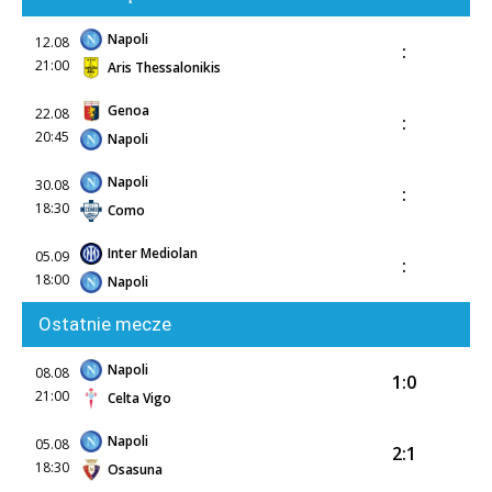
Napoli
12.08
:
21:00
Aris Thessalonikis
Genoa
22.08
:
20:45
Napoli
Napoli
30.08
:
18:30
Como
Inter Mediolan
05.09
:
18:00
Napoli
Ostatnie mecze
Napoli
08.08
1:0
21:00
Celta Vigo
Napoli
05.08
2:1
18:30
Osasuna