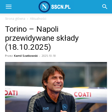
SSC
Strona główna
Aktualności
Torino – Napoli
Napoli
przewidywane składy
(18.10.2025)
–
Przez
Kamil Szatkowski
-
2025-10-18
SSCN.pl