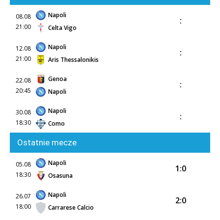
Napoli
08.08
:
21:00
Celta Vigo
Napoli
12.08
:
21:00
Aris Thessalonikis
Genoa
22.08
:
20:45
Napoli
Napoli
30.08
:
18:30
Como
Ostatnie mecze
Napoli
05.08
1:0
18:30
Osasuna
Napoli
26.07
2:0
18:00
Carrarese Calcio