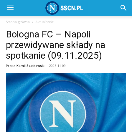
SSC
Strona główna
Aktualności
Bologna FC – Napoli
Napoli
przewidywane składy na
spotkanie (09.11.2025)
–
Przez
Kamil Szatkowski
-
2025-11-09
SSCN.pl