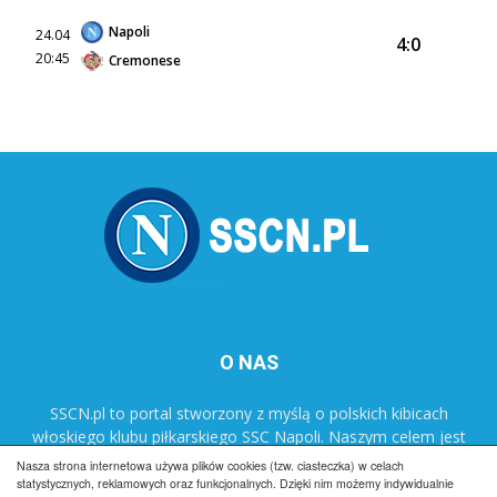
Napoli
24.04
4:0
20:45
Cremonese
O NAS
SSCN.pl to portal stworzony z myślą o polskich kibicach
włoskiego klubu piłkarskiego SSC Napoli. Naszym celem jest
popularyzacja klubu w Polsce oraz dostarczanie najnowszych
Nasza strona internetowa używa plików cookies (tzw. ciasteczka) w celach
informacji dotyczących zespołu Azzurrich.
statystycznych, reklamowych oraz funkcjonalnych. Dzięki nim możemy indywidualnie