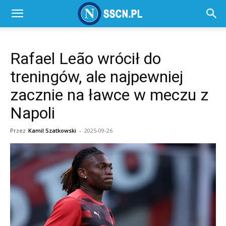
SSC
Rafael Leão wrócił do
Napoli
treningów, ale najpewniej
zacznie na ławce w meczu z
–
Napoli
Przez
Kamil Szatkowski
-
2025-09-26
SSCN.pl