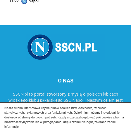
18:00
Napoli
O NAS
SSCN.pl to portal stworzony z myślą o polskich kibicach
włoskiego klubu piłkarskiego SSC Napoli. Naszym celem jest
popularyzacja klubu w Polsce oraz dostarczanie najnowszych
Nasza strona internetowa używa plików cookies (tzw. ciasteczka) w celach
informacji dotyczących zespołu Azzurrich.
statystycznych, reklamowych oraz funkcjonalnych. Dzięki nim możemy indywidualnie
dostosować stronę do twoich potrzeb. Każdy może zaakceptować pliki cookies albo ma
możliwość wyłączenia ich w przeglądarce, dzięki czemu nie będą zbierane żadne
informacje.
Regulamin
Reklama
Polityka prywatności
Kontakt