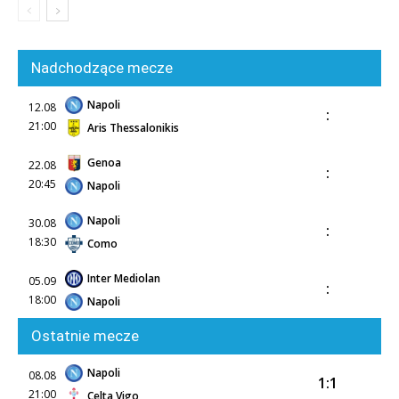
Nadchodzące mecze
Napoli
12.08
:
21:00
Aris Thessalonikis
Genoa
22.08
:
20:45
Napoli
Napoli
30.08
:
18:30
Como
Inter Mediolan
05.09
:
18:00
Napoli
Ostatnie mecze
Napoli
08.08
1:1
21:00
Celta Vigo