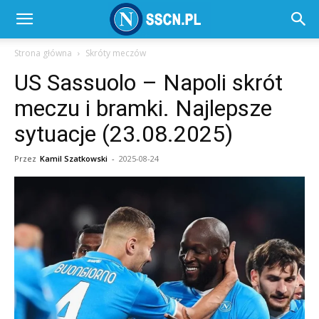
SSC
Strona główna
Skróty meczów
US Sassuolo – Napoli skrót
Napoli
meczu i bramki. Najlepsze
sytuacje (23.08.2025)
–
Przez
Kamil Szatkowski
-
2025-08-24
SSCN.pl