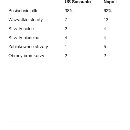
US Sassuolo
Napoli
Posiadanie piłki
38%
62%
Wszystkie strzały
7
13
Strzały celne
2
4
Strzały niecelne
4
4
Zablokowane strzały
1
5
Obrony bramkarzy
2
2