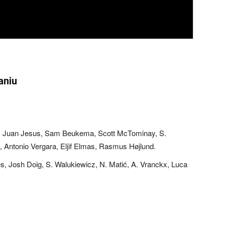
aniu
ni, Juan Jesus, Sam Beukema, Scott McTominay, S.
, Antonio Vergara, Eljif Elmas, Rasmus Højlund.
s, Josh Doig, S. Walukiewicz, N. Matić, A. Vranckx, Luca
.