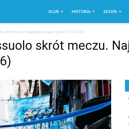
KLUB
HISTORIA
SEZON
lo skrót meczu. Najlepsze okazje i gole (17.01.2026)
suolo skrót meczu. Naj
6)