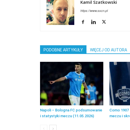
Kamil Szatkowski
https://www.sscn.pl
PODOBNE ARTYKUŁY
WIĘCEJ OD AUTORA
Napoli – Bologna FC podsumowanie
Como 1907 
i statystyki meczu (11.05.2026)
meczu i skr