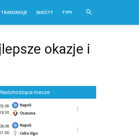
TRANSMISJE
SKRÓTY
TYPY
lepsze okazje i
Nadchodzące mecze
Napoli
05.08
:
18:30
Osasuna
Napoli
08.08
:
21:00
Celta Vigo