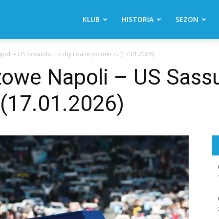
KLUB
HISTORIA
SEZON
poli – US Sassuolo. Liczby i dane po meczu (17.01.2026)
owe Napoli – US Sassuo
(17.01.2026)