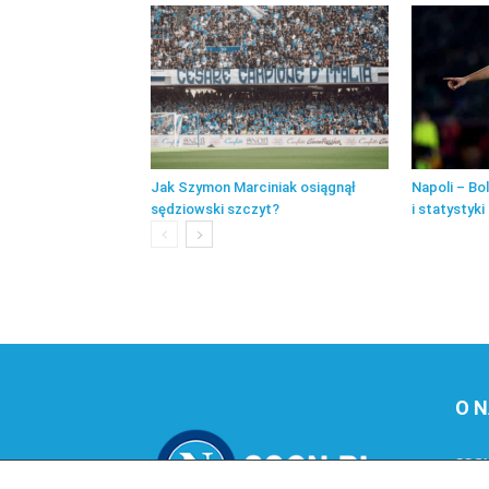
Jak Szymon Marciniak osiągnął
Napoli – B
sędziowski szczyt?
i statystyk
O 
SSCN
popu