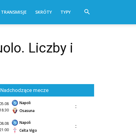
TRANSMISJE
SKRÓTY
TYPY
lo. Liczby i
Nadchodzące mecze
Napoli
05.08
:
18:30
Osasuna
Napoli
08.08
:
21:00
Celta Vigo