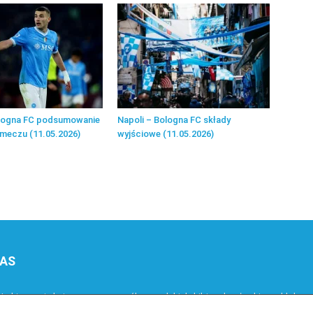
ologna FC podsumowanie
Napoli – Bologna FC składy
i meczu (11.05.2026)
wyjściowe (11.05.2026)
NAS
.pl to portal stworzony z myślą o polskich kibicach włoskiego klubu 
laryzacja klubu w Polsce oraz dostarczanie najnowszych informacji d